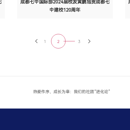
七
成都七中国际部2024届校友黄鹏旭贺成都七
中建校120周年
1
2
3
热爱作序，成长为章：我们的社团“进化论”