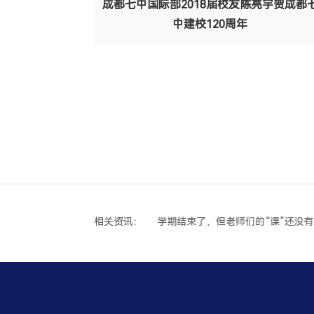
成都七中国际部2018届校友陈亮宇贺成都
中建校120周年
相关资讯：
三年规划，从今天开始：致2026级新生家庭的一封“成长邀请函”
学期结束了，但老师们的“课”还没有