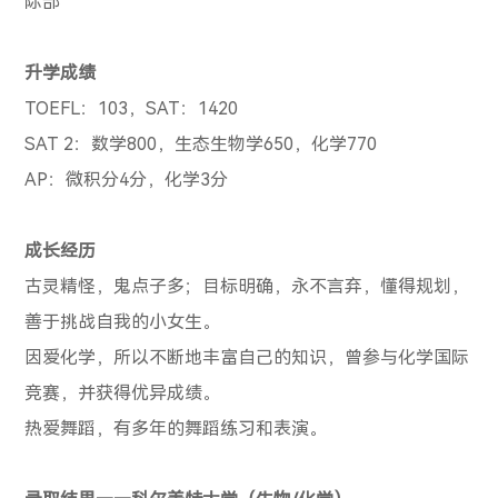
际部
升学成绩
TOEFL
：
103
，
SAT
：
1420
SAT 2
：数学
800
，生态生物学
650
，化学
770
AP
：微积分
4
分，化学
3
分
成长经历
古灵精怪，鬼点子多；目标明确，永不言弃，懂得规划，
善于挑战自我的小女生。
因爱化学，所以不断地丰富自己的知识，曾参与化学国际
竞赛，并获得优异成绩。
热爱舞蹈，有多年的舞蹈练习和表演。